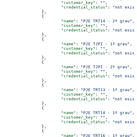
			"customer_key"
: 
""
,
			"credential_status"
: 
"not exist
		},
		{
			"name"
: 
"PJE TRT14 - 2º grau"
,
			"customer_key"
: 
""
,
			"credential_status"
: 
"not exist
		},
		{
			"name"
: 
"PJE TJPI - 1º grau"
,
			"customer_key"
: 
""
,
			"credential_status"
: 
"not exist
		},
		{
			"name"
: 
"PJE TJPI - 2º grau"
,
			"customer_key"
: 
""
,
			"credential_status"
: 
"not exist
		},
		{
			"name"
: 
"PJE TRT13 - 1º grau"
,
			"customer_key"
: 
""
,
			"credential_status"
: 
"not exist
		},
		{
			"name"
: 
"PJE TRT14 - 1º grau"
,
			"customer_key"
: 
""
,
			"credential_status"
: 
"not exist
		},
		{
			"name"
: 
"PJE TRT16 - 1º grau"
,