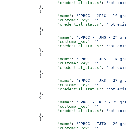
			"credential_status"
: 
"not exist
		},
		{
			"name"
: 
"EPROC - JFSC - 1º grau
			"customer_key"
: 
""
,
			"credential_status"
: 
"not exist
		},
		{
			"name"
: 
"EPROC - TJMG - 2º grau
			"customer_key"
: 
""
,
			"credential_status"
: 
"not exist
		},
		{
			"name"
: 
"EPROC - TJRS - 1º grau
			"customer_key"
: 
""
,
			"credential_status"
: 
"not exist
		},
		{
			"name"
: 
"EPROC - TJRS - 2º grau
			"customer_key"
: 
""
,
			"credential_status"
: 
"not exist
		},
		{
			"name"
: 
"EPROC - TRF2 - 2º grau
			"customer_key"
: 
""
,
			"credential_status"
: 
"not exist
		},
		{
			"name"
: 
"EPROC - TJTO - 2º grau
			"customer_key"
: 
""
,