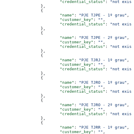
			"credential_status"
: 
"not exist
		},
		{
			"name"
: 
"PJE TJPE - 1º grau"
,
			"customer_key"
: 
""
,
			"credential_status"
: 
"not exist
		},
		{
			"name"
: 
"PJE TJPE - 2º grau"
,
			"customer_key"
: 
""
,
			"credential_status"
: 
"not exist
		},
		{
			"name"
: 
"PJE TJRJ - 1º grau"
,
			"customer_key"
: 
""
,
			"credential_status"
: 
"not exist
		},
		{
			"name"
: 
"PJE TJRO - 1º grau"
,
			"customer_key"
: 
""
,
			"credential_status"
: 
"not exist
		},
		{
			"name"
: 
"PJE TJRO - 2º grau"
,
			"customer_key"
: 
""
,
			"credential_status"
: 
"not exist
		},
		{
			"name"
: 
"PJE TJRR - 1º grau"
,
			"customer_key"
: 
""
,