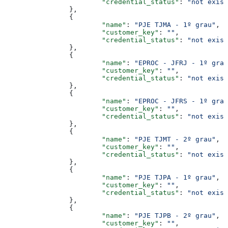
			"credential_status"
: 
"not exist
		},
		{
			"name"
: 
"PJE TJMA - 1º grau"
,
			"customer_key"
: 
""
,
			"credential_status"
: 
"not exist
		},
		{
			"name"
: 
"EPROC - JFRJ - 1º grau
			"customer_key"
: 
""
,
			"credential_status"
: 
"not exist
		},
		{
			"name"
: 
"EPROC - JFRS - 1º grau
			"customer_key"
: 
""
,
			"credential_status"
: 
"not exist
		},
		{
			"name"
: 
"PJE TJMT - 2º grau"
,
			"customer_key"
: 
""
,
			"credential_status"
: 
"not exist
		},
		{
			"name"
: 
"PJE TJPA - 1º grau"
,
			"customer_key"
: 
""
,
			"credential_status"
: 
"not exist
		},
		{
			"name"
: 
"PJE TJPB - 2º grau"
,
			"customer_key"
: 
""
,