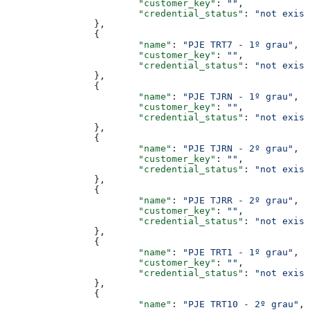
			"customer_key"
: 
""
,
			"credential_status"
: 
"not exist
		},
		{
			"name"
: 
"PJE TRT7 - 1º grau"
,
			"customer_key"
: 
""
,
			"credential_status"
: 
"not exist
		},
		{
			"name"
: 
"PJE TJRN - 1º grau"
,
			"customer_key"
: 
""
,
			"credential_status"
: 
"not exist
		},
		{
			"name"
: 
"PJE TJRN - 2º grau"
,
			"customer_key"
: 
""
,
			"credential_status"
: 
"not exist
		},
		{
			"name"
: 
"PJE TJRR - 2º grau"
,
			"customer_key"
: 
""
,
			"credential_status"
: 
"not exist
		},
		{
			"name"
: 
"PJE TRT1 - 1º grau"
,
			"customer_key"
: 
""
,
			"credential_status"
: 
"not exist
		},
		{
			"name"
: 
"PJE TRT10 - 2º grau"
,