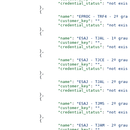
			"credential_status"
: 
"not exist
		},
		{
			"name"
: 
"EPROC - TRF4 - 2º grau
			"customer_key"
: 
""
,
			"credential_status"
: 
"not exist
		},
		{
			"name"
: 
"ESAJ - TJAL - 1º grau"
			"customer_key"
: 
""
,
			"credential_status"
: 
"not exist
		},
		{
			"name"
: 
"ESAJ - TJCE - 2º grau"
			"customer_key"
: 
""
,
			"credential_status"
: 
"not exist
		},
		{
			"name"
: 
"ESAJ - TJAL - 2º grau"
			"customer_key"
: 
""
,
			"credential_status"
: 
"not exist
		},
		{
			"name"
: 
"ESAJ - TJMS - 2º grau"
			"customer_key"
: 
""
,
			"credential_status"
: 
"not exist
		},
		{
			"name"
: 
"ESAJ - TJAM - 2º grau"
			"customer_key"
: 
""
,