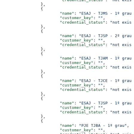
		},
		{
			"name"
: 
"ESAJ - TJMS - 1º grau"
			"customer_key"
: 
""
,
			"credential_status"
: 
"not exist
		},
		{
			"name"
: 
"ESAJ - TJSP - 2º grau"
			"customer_key"
: 
""
,
			"credential_status"
: 
"not exist
		},
		{
			"name"
: 
"ESAJ - TJAM - 1º grau"
			"customer_key"
: 
""
,
			"credential_status"
: 
"not exist
		},
		{
			"name"
: 
"ESAJ - TJCE - 1º grau"
			"customer_key"
: 
""
,
			"credential_status"
: 
"not exist
		},
		{
			"name"
: 
"ESAJ - TJSP - 1º grau"
			"customer_key"
: 
""
,
			"credential_status"
: 
"not exist
		},
		{
			"name"
: 
"PJE TJBA - 1º grau"
,
			"customer_key"
: 
""
,