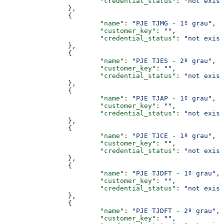
			"credential_status"
: 
"not exist
		},
		{
			"name"
: 
"PJE TJMG - 1º grau"
,
			"customer_key"
: 
""
,
			"credential_status"
: 
"not exist
		},
		{
			"name"
: 
"PJE TJES - 2º grau"
,
			"customer_key"
: 
""
,
			"credential_status"
: 
"not exist
		},
		{
			"name"
: 
"PJE TJAP - 1º grau"
,
			"customer_key"
: 
""
,
			"credential_status"
: 
"not exist
		},
		{
			"name"
: 
"PJE TJCE - 1º grau"
,
			"customer_key"
: 
""
,
			"credential_status"
: 
"not exist
		},
		{
			"name"
: 
"PJE TJDFT - 1º grau"
,
			"customer_key"
: 
""
,
			"credential_status"
: 
"not exist
		},
		{
			"name"
: 
"PJE TJDFT - 2º grau"
,
			"customer_key"
: 
""
,