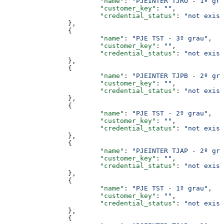
			"name"
: 
"PJEINTER TJRO - 1º gra
			"customer_key"
: 
""
,
			"credential_status"
: 
"not exist
		},
		{
			"name"
: 
"PJE TST - 3º grau"
,
			"customer_key"
: 
""
,
			"credential_status"
: 
"not exist
		},
		{
			"name"
: 
"PJEINTER TJPB - 2º gra
			"customer_key"
: 
""
,
			"credential_status"
: 
"not exist
		},
		{
			"name"
: 
"PJE TST - 2º grau"
,
			"customer_key"
: 
""
,
			"credential_status"
: 
"not exist
		},
		{
			"name"
: 
"PJEINTER TJAP - 2º gra
			"customer_key"
: 
""
,
			"credential_status"
: 
"not exist
		},
		{
			"name"
: 
"PJE TST - 1º grau"
,
			"customer_key"
: 
""
,
			"credential_status"
: 
"not exist
		},
		{