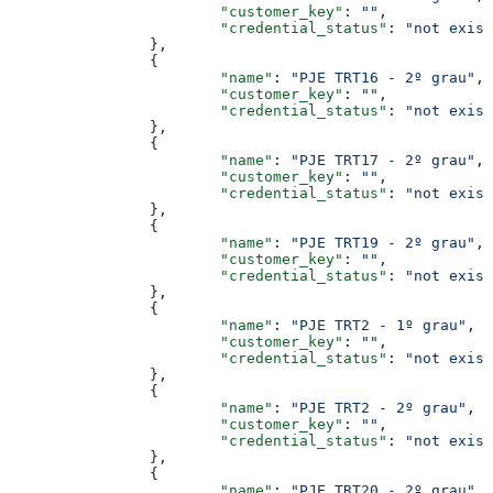
			"customer_key"
: 
""
,
			"credential_status"
: 
"not exist
		},
		{
			"name"
: 
"PJE TRT16 - 2º grau"
,
			"customer_key"
: 
""
,
			"credential_status"
: 
"not exist
		},
		{
			"name"
: 
"PJE TRT17 - 2º grau"
,
			"customer_key"
: 
""
,
			"credential_status"
: 
"not exist
		},
		{
			"name"
: 
"PJE TRT19 - 2º grau"
,
			"customer_key"
: 
""
,
			"credential_status"
: 
"not exist
		},
		{
			"name"
: 
"PJE TRT2 - 1º grau"
,
			"customer_key"
: 
""
,
			"credential_status"
: 
"not exist
		},
		{
			"name"
: 
"PJE TRT2 - 2º grau"
,
			"customer_key"
: 
""
,
			"credential_status"
: 
"not exist
		},
		{
			"name"
: 
"PJE TRT20 - 2º grau"
,