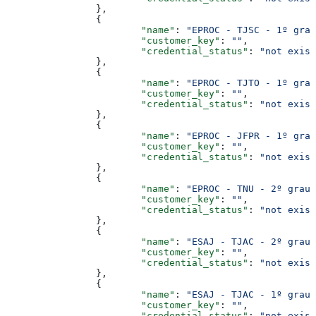
		},
		{
			"name"
: 
"EPROC - TJSC - 1º grau
			"customer_key"
: 
""
,
			"credential_status"
: 
"not exist
		},
		{
			"name"
: 
"EPROC - TJTO - 1º grau
			"customer_key"
: 
""
,
			"credential_status"
: 
"not exist
		},
		{
			"name"
: 
"EPROC - JFPR - 1º grau
			"customer_key"
: 
""
,
			"credential_status"
: 
"not exist
		},
		{
			"name"
: 
"EPROC - TNU - 2º grau"
			"customer_key"
: 
""
,
			"credential_status"
: 
"not exist
		},
		{
			"name"
: 
"ESAJ - TJAC - 2º grau"
			"customer_key"
: 
""
,
			"credential_status"
: 
"not exist
		},
		{
			"name"
: 
"ESAJ - TJAC - 1º grau"
			"customer_key"
: 
""
,
			"credential_status"
: 
"not exist