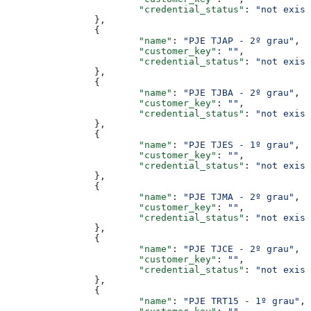
			"credential_status"
: 
"not exist
		},
		{
			"name"
: 
"PJE TJAP - 2º grau"
,
			"customer_key"
: 
""
,
			"credential_status"
: 
"not exist
		},
		{
			"name"
: 
"PJE TJBA - 2º grau"
,
			"customer_key"
: 
""
,
			"credential_status"
: 
"not exist
		},
		{
			"name"
: 
"PJE TJES - 1º grau"
,
			"customer_key"
: 
""
,
			"credential_status"
: 
"not exist
		},
		{
			"name"
: 
"PJE TJMA - 2º grau"
,
			"customer_key"
: 
""
,
			"credential_status"
: 
"not exist
		},
		{
			"name"
: 
"PJE TJCE - 2º grau"
,
			"customer_key"
: 
""
,
			"credential_status"
: 
"not exist
		},
		{
			"name"
: 
"PJE TRT15 - 1º grau"
,