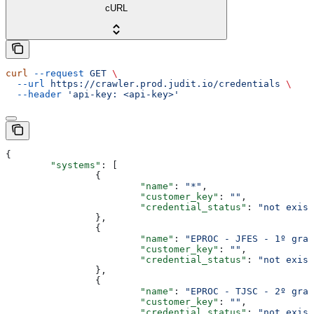
cURL
curl
 --request
 GET
 \
  --url
 https://crawler.prod.judit.io/credentials
 \
  --header
 'api-key: <api-key>'
{
	"systems"
: [
		{
			"name"
: 
"*"
,
			"customer_key"
: 
""
,
			"credential_status"
: 
"not exist
		},
		{
			"name"
: 
"EPROC - JFES - 1º grau
			"customer_key"
: 
""
,
			"credential_status"
: 
"not exist
		},
		{
			"name"
: 
"EPROC - TJSC - 2º grau
			"customer_key"
: 
""
,
			"credential_status"
: 
"not exist