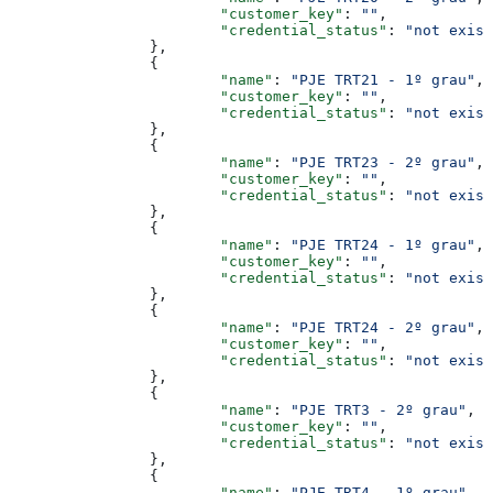
			"customer_key"
: 
""
,
			"credential_status"
: 
"not exist
		},
		{
			"name"
: 
"PJE TRT21 - 1º grau"
,
			"customer_key"
: 
""
,
			"credential_status"
: 
"not exist
		},
		{
			"name"
: 
"PJE TRT23 - 2º grau"
,
			"customer_key"
: 
""
,
			"credential_status"
: 
"not exist
		},
		{
			"name"
: 
"PJE TRT24 - 1º grau"
,
			"customer_key"
: 
""
,
			"credential_status"
: 
"not exist
		},
		{
			"name"
: 
"PJE TRT24 - 2º grau"
,
			"customer_key"
: 
""
,
			"credential_status"
: 
"not exist
		},
		{
			"name"
: 
"PJE TRT3 - 2º grau"
,
			"customer_key"
: 
""
,
			"credential_status"
: 
"not exist
		},
		{
			"name"
: 
"PJE TRT4 - 1º grau"
,