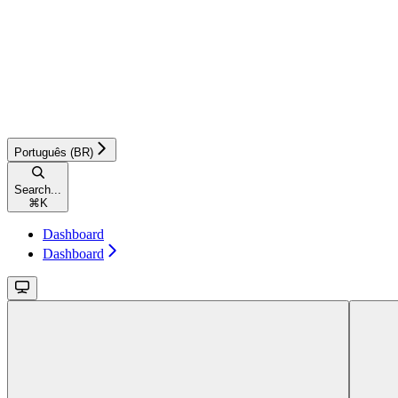
Português (BR)
Search...
⌘
K
Dashboard
Dashboard